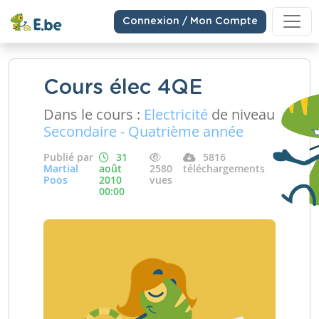
Connexion / Mon Compte
Cours élec 4QE
Dans le cours :
Electricité
de niveau
Secondaire - Quatrième année
Publié par
31
5816
Martial
août
2580
téléchargements
Poos
2010
vues
00:00