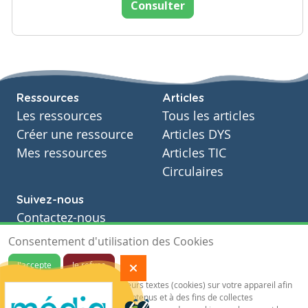
Consulter
Ressources
Articles
Les ressources
Tous les articles
Créer une ressource
Articles DYS
Mes ressources
Articles TIC
Circulaires
Suivez-nous
Contactez-nous
Soutien scolaire
Consentement d'utilisation des Cookies
Notre page Facebook
J'accepte
Je refuse
S'inscrire à notre newsletter
Notre site sauvegarde des traceurs textes (cookies) sur votre appareil afin
de vous garantir de meilleurs contenus et à des fins de collectes