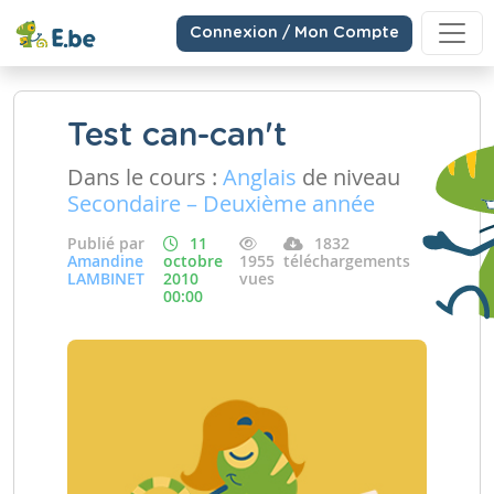
Connexion / Mon Compte
Test can-can't
Dans le cours :
Anglais
de niveau
Secondaire – Deuxième année
Publié par
11
1832
Amandine
octobre
1955
téléchargements
LAMBINET
2010
vues
00:00