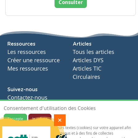
Consulter
Ressources
Articles
Les ressources
Tous les articles
Créer une ressource
Articles DYS
Mes ressources
Articles TIC
Circulaires
Suivez-nous
Contactez-nous
Soutien scolaire
Consentement d'utilisation des Cookies
Notre page Facebook
J'accepte
Je refuse
S'inscrire à notre newsletter
Notre site sauvegarde des traceurs textes (cookies) sur votre appareil afin
de vous garantir de meilleurs contenus et à des fins de collectes