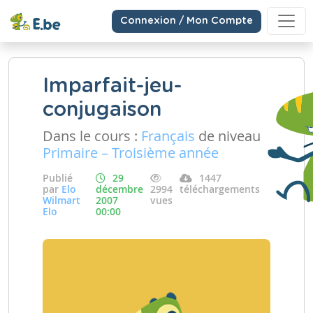
Connexion / Mon Compte
Imparfait-jeu-
conjugaison
Dans le cours :
Français
de niveau
Primaire – Troisième année
Publié
29
1447
par
Elo
décembre
2994
téléchargements
Wilmart
2007
vues
Elo
00:00