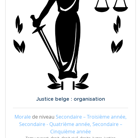
Justice belge : organisation
Morale
de niveau
Secondaire – Troisième année,
Secondaire - Quatrième année, Secondaire –
Cinquième année