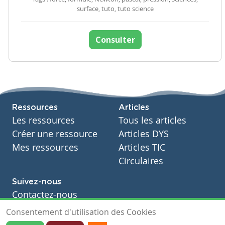
surface, tuto, tuto science
Consulter
Ressources
Articles
Les ressources
Tous les articles
Créer une ressource
Articles DYS
Mes ressources
Articles TIC
Circulaires
Suivez-nous
Contactez-nous
Soutien scolaire
Consentement d'utilisation des Cookies
Notre page Facebook