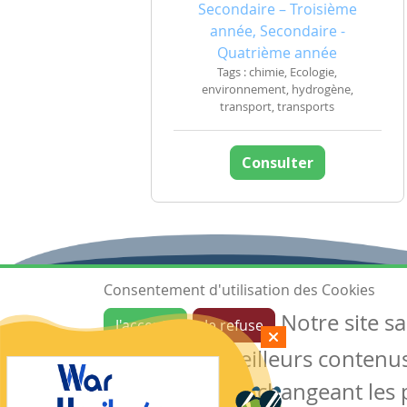
Secondaire – Troisième
année, Secondaire -
Quatrième année
Tags : chimie, Ecologie,
environnement, hydrogène,
transport, transports
Consulter
Consentement d'utilisation des Cookies
Notre site s
J'accepte
Je refuse
Ressources
garantir de meilleurs contenus 
Les ressources
Créer une ressource
des cookies en changeant les 