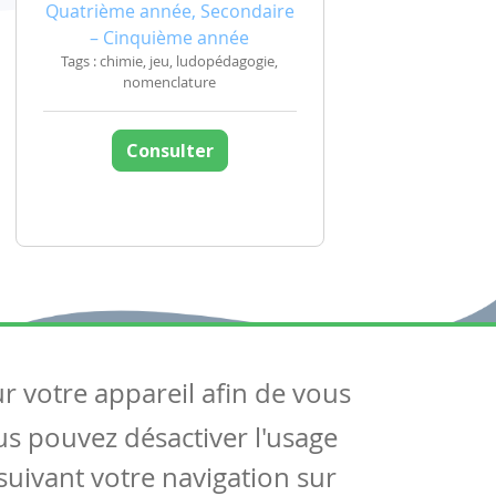
Quatrième année, Secondaire
– Cinquième année
Tags : chimie, jeu, ludopédagogie,
nomenclature
Consulter
ur votre appareil afin de vous
uivez-nous
ous pouvez désactiver l'usage
ntactez-nous
Soutien scolaire
uivant votre navigation sur