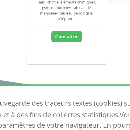
Tags : chimie, éléments chimiques,
gsm, mendeleïev, tableau de
mendeliev, tableau périodique,
téléphone
Consulter
auvegarde des traceurs textes (cookies) s
Articles
S
et à des fins de collectes statistiques.V
Tous les articles
Co
Articles DYS
paramètres de votre navigateur. En pours