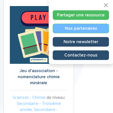
Partager une ressource
Nos partenaires
Notre newsletter
Contactez-nous
Jeu d'association -
nomenclature chimie
minérale
Sciences - Chimie
de niveau
Secondaire – Troisième
année, Secondaire -