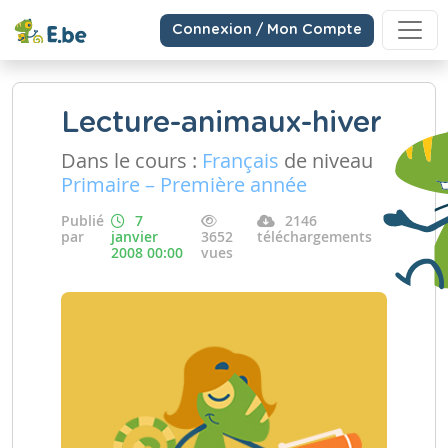
Connexion / Mon Compte
Lecture-animaux-hiver
Dans le cours :
Français
de niveau
Primaire – Première année
Publié
7
2146
par
janvier
3652
téléchargements
2008 00:00
vues