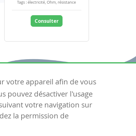
Tags : électricité, Ohm, résistance
Consulter
ur votre appareil afin de vous
uivez-nous
ous pouvez désactiver l'usage
ntactez-nous
Soutien scolaire
uivant votre navigation sur
Notre page Facebook
dez la permission de
S'inscrire à notre newsletter