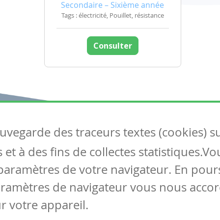
Secondaire – Sixième année
Tags : électricité, Pouillet, résistance
Consulter
auvegarde des traceurs textes (cookies) s
Articles
S
et à des fins de collectes statistiques.V
Tous les articles
Co
Articles DYS
paramètres de votre navigateur. En pours
Articles TIC
aramètres de navigateur vous nous accor
Circulaires
r votre appareil.