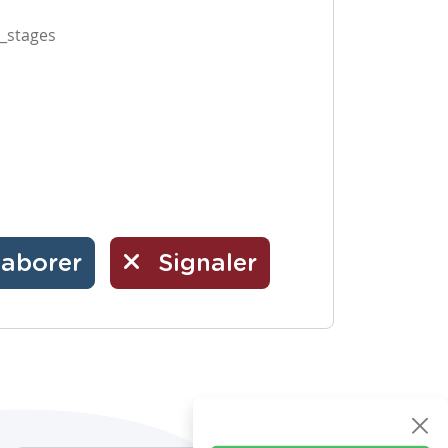
l_stages
laborer
Signaler