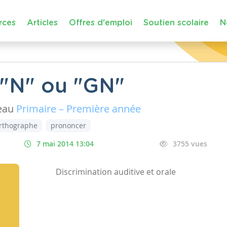
rces
Articles
Offres d'emploi
Soutien scolaire
N
n "N" ou "GN"
eau
Primaire – Première année
rthographe
prononcer
7 mai 2014 13:04
3755 vues
Discrimination auditive et orale