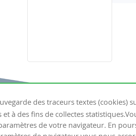
auvegarde des traceurs textes (cookies) s
Articles
S
et à des fins de collectes statistiques.V
Tous les articles
Co
Articles DYS
paramètres de votre navigateur. En pours
Articles TIC