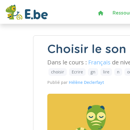
Ressou
Choisir le so
Dans le cours :
Français
de niv
choisir
Ecrire
gn
lire
n
o
Publié par
Hélène Declerfayt