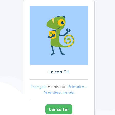
Le son CH
Français
de niveau
Primaire –
Première année
Consulter