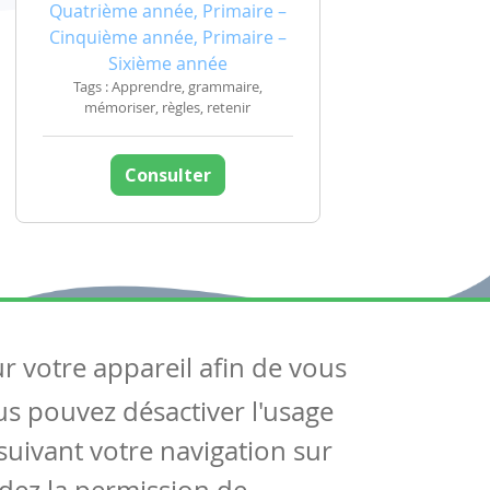
Quatrième année, Primaire –
Cinquième année, Primaire –
Sixième année
Tags : Apprendre, grammaire,
mémoriser, règles, retenir
Consulter
ur votre appareil afin de vous
uivez-nous
ous pouvez désactiver l'usage
ntactez-nous
Soutien scolaire
uivant votre navigation sur
Notre page Facebook