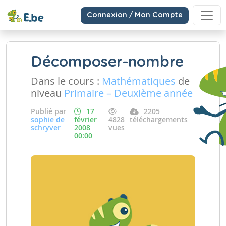
Connexion / Mon Compte
Décomposer-nombre
Dans le cours :
Mathématiques
de
niveau
Primaire – Deuxième année
Publié par
17
2205
sophie de
février
4828
téléchargements
schryver
2008
vues
00:00