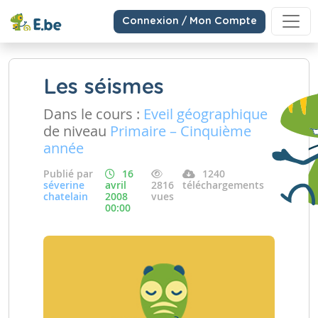
Connexion / Mon Compte
Les séismes
Dans le cours :
Eveil géographique
de niveau
Primaire – Cinquième
année
Publié par
16
1240
séverine
avril
2816
téléchargements
chatelain
2008
vues
00:00