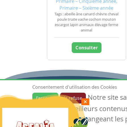
Primaire – Cinquième année,
Primaire – Sixième année
Tags : abeille âne canard chèvre cheval
poule truite vache cochon mouton
escargot lapin animaux élevage ferme
animal
Consulter
Consentement d'utilisation des Cookies
Notre site s
J'accepte
Je refuse
Ressources
garantir de meilleurs contenus 
Les ressources
Créer une ressource
des cookies en changeant les 
Mes ressources