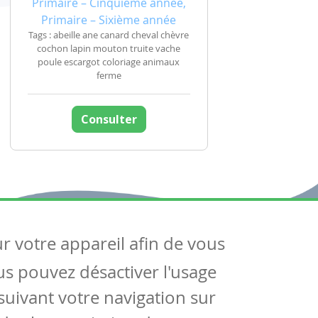
Primaire – Cinquième année,
Primaire – Sixième année
Tags : abeille ane canard cheval chèvre
cochon lapin mouton truite vache
poule escargot coloriage animaux
ferme
Consulter
ur votre appareil afin de vous
uivez-nous
ous pouvez désactiver l'usage
ntactez-nous
Soutien scolaire
uivant votre navigation sur
Notre page Facebook