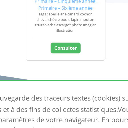
Primaire – Cinquième année,
Primaire – Sixième année
Tags : abeille ane canard cochon
cheval chèvre poule lapin mouton
truite vache escargot photo imagier
illustration
Consulter
auvegarde des traceurs textes (cookies) s
Articles
S
et à des fins de collectes statistiques.V
Tous les articles
Co
Articles DYS
paramètres de votre navigateur. En pours
Articles TIC