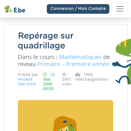
Connexion / Mon Compte
Repérage sur
quadrillage
Dans le cours :
Mathématiques
de
niveau
Primaire – Première année
Publié par
12
1408
Viviane
mai
2401
téléchargements
Van Esch
2008
vues
00:00