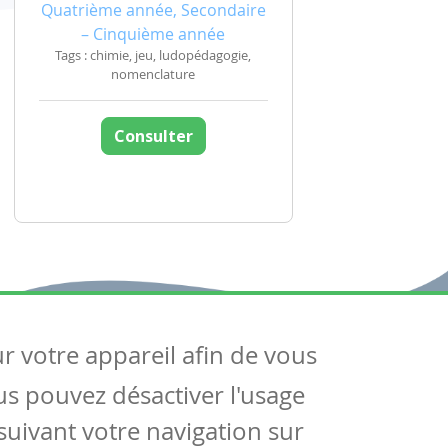
Quatrième année, Secondaire
– Cinquième année
Tags : chimie, jeu, ludopédagogie,
nomenclature
Consulter
ur votre appareil afin de vous
uivez-nous
ous pouvez désactiver l'usage
ntactez-nous
Soutien scolaire
uivant votre navigation sur