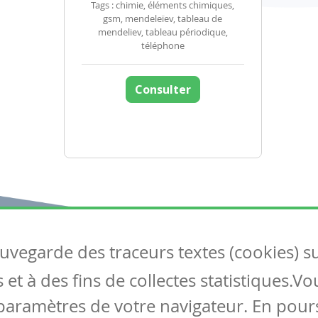
Tags : chimie, éléments chimiques,
gsm, mendeleïev, tableau de
mendeliev, tableau périodique,
téléphone
Consulter
auvegarde des traceurs textes (cookies) s
Articles
S
et à des fins de collectes statistiques.V
Tous les articles
Co
Articles DYS
paramètres de votre navigateur. En pours