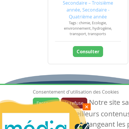
Secondaire – Troisième
année, Secondaire -
Quatrième année
Tags : chimie, Ecologie,
environnement, hydrogène,
transport, transports
Consulter
Consentement d'utilisation des Cookies
Notre site s
J'accepte
Je refuse
Ressources
garantir de meilleurs contenus 
Les ressources
Créer une ressource
des cookies en changeant les 