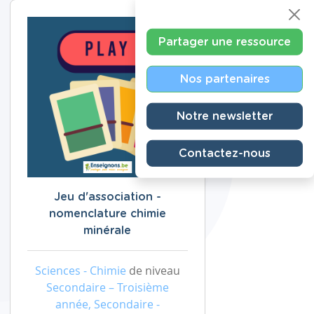
Partager une ressource
Nos partenaires
Notre newsletter
Contactez-nous
Jeu d'association -
nomenclature chimie
minérale
Sciences - Chimie
de niveau
Secondaire – Troisième
année, Secondaire -