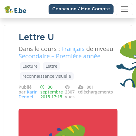
Connexion / Mon Compte
Lettre U
Dans le cours :
Français
de niveau
Secondaire – Première année
Lecture
Lettre
reconnaissance visuelle
Publié
30
801
par
Karin
septembre
2307
téléchargements
Denoël
2015 17:15
vues