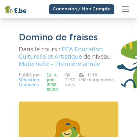
Connexion / Mon Compte
Domino de fraises
Dans le cours :
ECA Education
Culturelle et Artistique
de niveau
Maternelle – Première année
Publié par
4
1116
Sébastien
juin
2197
téléchargements
Lemmens
2008
vues
00:00