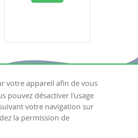
ur votre appareil afin de vous
uivez-nous
ous pouvez désactiver l'usage
ntactez-nous
Soutien scolaire
uivant votre navigation sur
Notre page Facebook
dez la permission de
S'inscrire à notre newsletter