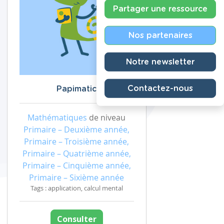
Partager une ressource
Nos partenaires
Notre newsletter
Contactez-nous
Papimatic
Mathématiques
de niveau
Primaire – Deuxième année,
Primaire – Troisième année,
Primaire – Quatrième année,
Primaire – Cinquième année,
Primaire – Sixième année
Tags : application, calcul mental
Consulter