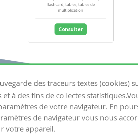
flashcard, tables, tables de
multiplication
Consulter
auvegarde des traceurs textes (cookies) s
Articles
S
et à des fins de collectes statistiques.V
Tous les articles
Co
Articles DYS
paramètres de votre navigateur. En pours
Articles TIC
aramètres de navigateur vous nous accor
Circulaires
r votre appareil.