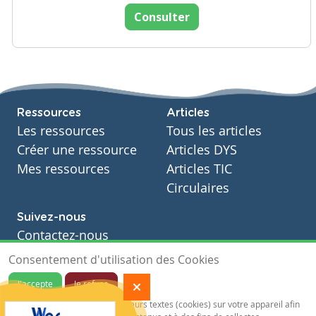
Consulter
Ressources
Articles
Les ressources
Tous les articles
Créer une ressource
Articles DYS
Mes ressources
Articles TIC
Circulaires
Suivez-nous
Contactez-nous
Soutien scolaire
Consentement d'utilisation des Cookies
Notre page Facebook
J'accepte
Je refuse
S'inscrire à notre newsletter
Notre site sauvegarde des traceurs textes (cookies) sur votre appareil afin