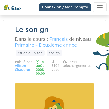
Connexion / Mon Compte
Le son gn
Dans le cours :
Français
de niveau
Primaire – Deuxième année
étude d'un son
son gn
Publié par
4
3511
Allison
août
3104
téléchargements
Chaudron
2008
vues
00:00