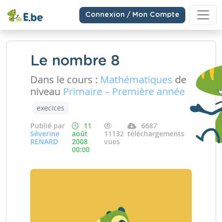
Connexion / Mon Compte
Le nombre 8
Dans le cours :
Mathématiques
de
niveau
Primaire – Première année
execices
Publié par
11
6687
Séverine
août
11132
téléchargements
RENARD
2008
vues
00:00