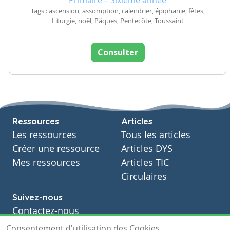
Tags : ascension, assomption, calendrier, épiphanie, fêtes,
Liturgie, noël, Pâques, Pentecôte, Toussaint
Consulter
Ressources
Articles
Les ressources
Tous les articles
Créer une ressource
Articles DYS
Mes ressources
Articles TIC
Circulaires
Suivez-nous
Contactez-nous
Soutien scolaire
Consentement d'utilisation des Cookies