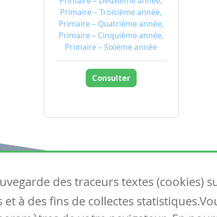
Primaire – Deuxième année,
Primaire – Troisième année,
Primaire – Quatrième année,
Primaire – Cinquième année,
Primaire – Sixième année
Consulter
auvegarde des traceurs textes (cookies) s
Articles
S
et à des fins de collectes statistiques.V
Tous les articles
Co
Articles DYS