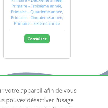
Primaire – Deuxième année,
Primaire – Troisième année,
Primaire – Quatrième année,
Primaire – Cinquième année,
Primaire – Sixième année
Consulter
ur votre appareil afin de vous
uivez-nous
ous pouvez désactiver l'usage
ntactez-nous
Soutien scolaire