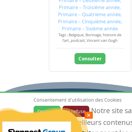
Primaire – Deuxième année,
Primaire – Troisième année,
Primaire – Quatrième année,
Primaire – Cinquième année,
Primaire – Sixième année
Tags : Belgique, Borinage, histoire de
l'art, podcast, Vincent van Gogh
Consulter
Consentement d'utilisation des Cookies
Notre site s
J'accepte
Je refuse
Ressources
garantir de meilleurs contenus 
Les ressources
Créer une ressource