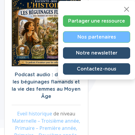
Partager une ressource
Nos partenaires
Notre newsletter
Contactez-nous
Podcast audio : découvrir
les béguinages flamands et
la vie des femmes au Moyen
Âge
Eveil historique
de niveau
Maternelle – Troisième année,
Primaire – Première année,