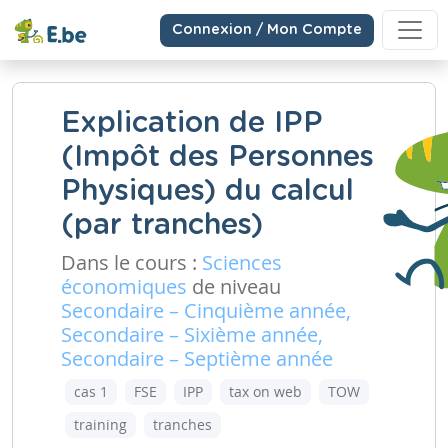
Connexion / Mon Compte
Explication de IPP
(Impôt des Personnes
Physiques) du calcul
(par tranches)
Dans le cours :
Sciences
économiques
de niveau
Secondaire – Cinquième année,
Secondaire – Sixième année,
Secondaire – Septième année
cas 1
FSE
IPP
tax on web
TOW
training
tranches