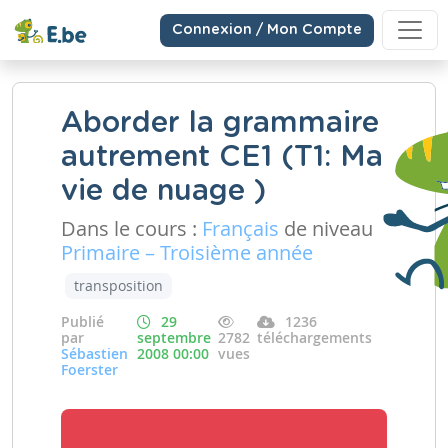
Connexion / Mon Compte
Aborder la grammaire
autrement CE1 (T1: Ma
vie de nuage )
Dans le cours :
Français
de niveau
Primaire – Troisième année
transposition
Publié
29
1236
par
septembre
2782
téléchargements
Sébastien
2008 00:00
vues
Foerster