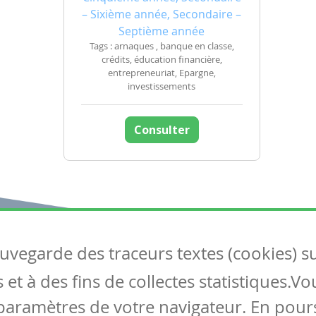
– Sixième année, Secondaire –
Septième année
Tags : arnaques , banque en classe,
crédits, éducation financière,
entrepreneuriat, Epargne,
investissements
Consulter
auvegarde des traceurs textes (cookies) s
Articles
S
et à des fins de collectes statistiques.V
Tous les articles
Co
Articles DYS
paramètres de votre navigateur. En pours