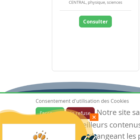
CENTRAL, physique, sciences
Consulter
Consentement d'utilisation des Cookies
Notre site s
J'accepte
Je refuse
Ressources
garantir de meilleurs contenus 
Les ressources
Créer une ressource
des cookies en changeant les 