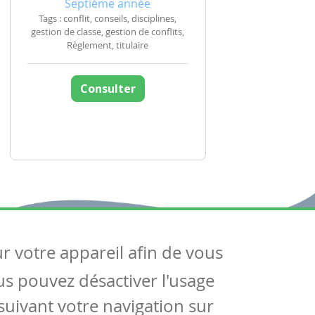
Septième année
Tags : conflit, conseils, disciplines,
gestion de classe, gestion de conflits,
Règlement, titulaire
Consulter
ur votre appareil afin de vous
uivez-nous
ous pouvez désactiver l'usage
ntactez-nous
Soutien scolaire
uivant votre navigation sur