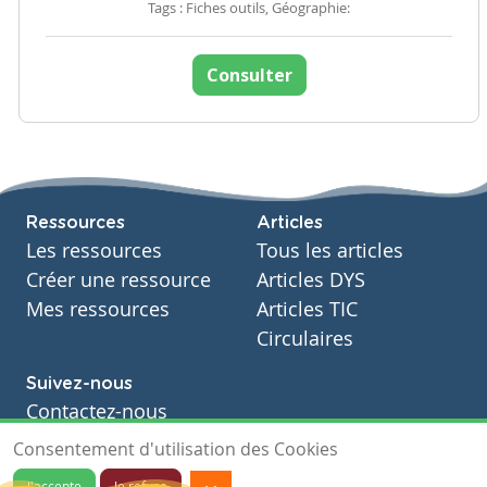
Tags : Fiches outils, Géographie:
Consulter
Ressources
Articles
Les ressources
Tous les articles
Créer une ressource
Articles DYS
Mes ressources
Articles TIC
Circulaires
Suivez-nous
Contactez-nous
Soutien scolaire
Consentement d'utilisation des Cookies
Notre page Facebook
J'accepte
Je refuse