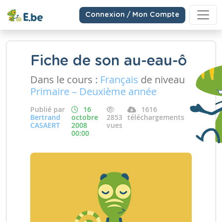
Connexion / Mon Compte
Fiche de son au-eau-ô
Dans le cours :
Français
de niveau
Primaire – Deuxième année
Publié par
16
1616
Bertrand
octobre
2853
téléchargements
CASAERT
2008
vues
00:00