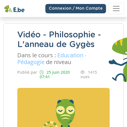
Connexion / Mon Compte
Vidéo - Philosophie -
L'anneau de Gygès
Dans le cours :
Education -
Pédagogie
de niveau
Publié par
25 juin 2020
1415
07:41
vues