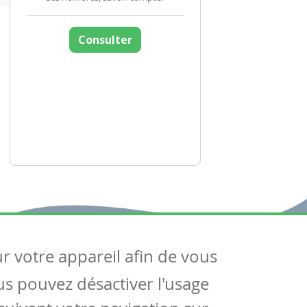
Consulter
ur votre appareil afin de vous
uivez-nous
ous pouvez désactiver l'usage
ntactez-nous
Soutien scolaire