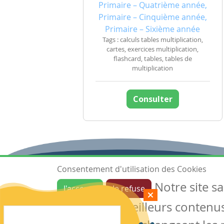
Primaire – Quatrième année,
Primaire – Cinquième année,
Primaire – Sixième année
Tags : calculs tables multiplication,
cartes, exercices multiplication,
flashcard, tables, tables de
multiplication
Consulter
Consentement d'utilisation des Cookies
Notre site s
J'accepte
Je refuse
Ressources
garantir de meilleurs contenus 
Les ressources
Créer une ressource