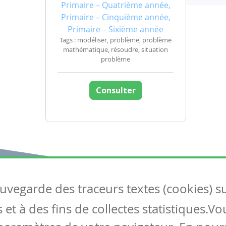
Primaire – Quatrième année,
Primaire – Cinquième année,
Primaire – Sixième année
Tags : modéliser, problème, problème
mathématique, résoudre, situation
problème
Consulter
auvegarde des traceurs textes (cookies) s
Articles
S
et à des fins de collectes statistiques.V
Tous les articles
Co
Articles DYS