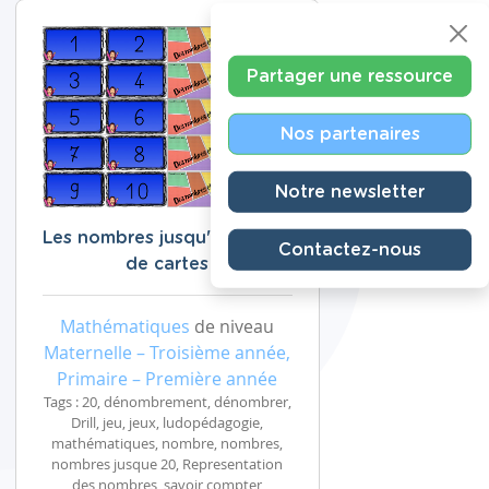
Partager une ressource
Nos partenaires
Notre newsletter
Les nombres jusqu'à 20 : jeu
Contactez-nous
de cartes
Mathématiques
de niveau
Maternelle – Troisième année,
Primaire – Première année
Tags : 20, dénombrement, dénombrer,
Drill, jeu, jeux, ludopédagogie,
mathématiques, nombre, nombres,
nombres jusque 20, Representation
des nombres, savoir compter