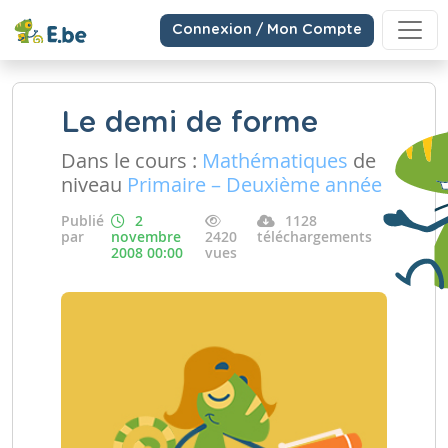
Connexion / Mon Compte
Le demi de forme
Dans le cours :
Mathématiques
de
niveau
Primaire – Deuxième année
Publié
2
1128
par
novembre
2420
téléchargements
2008 00:00
vues