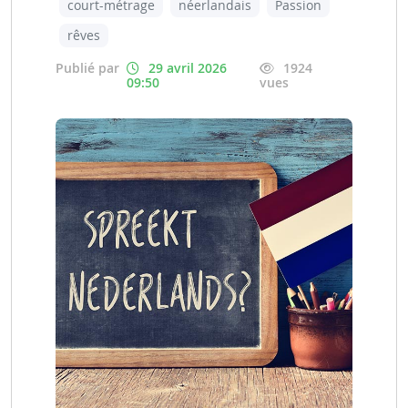
court-métrage
néerlandais
Passion
rêves
Publié par
29 avril 2026
1924
09:50
vues