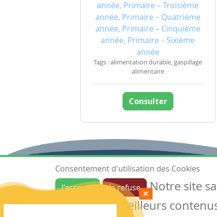
année, Primaire – Troisième
année, Primaire – Quatrième
année, Primaire – Cinquième
année, Primaire – Sixième
année
Tags : alimentation durable, gaspillage
alimentaire
Consulter
Consentement d'utilisation des Cookies
Notre site s
J'accepte
Je refuse
Ressources
garantir de meilleurs contenus 
Les ressources