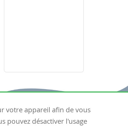
ur votre appareil afin de vous
uivez-nous
ous pouvez désactiver l'usage
ntactez-nous