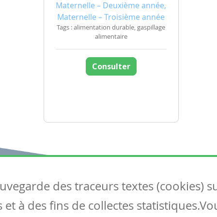
Maternelle – Deuxième année,
Maternelle – Troisième année
Tags : alimentation durable, gaspillage
alimentaire
Consulter
auvegarde des traceurs textes (cookies) s
Articles
S
et à des fins de collectes statistiques.V
Tous les articles
Co