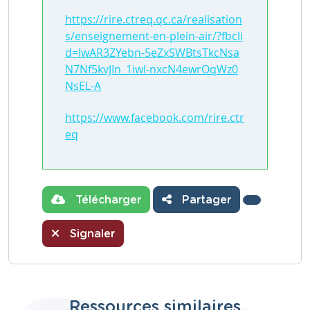
https://rire.ctreq.qc.ca/realisation
s/enseignement-en-plein-air/?fbcli
d=IwAR3ZYebn-5eZxSWBtsTkcNsa
N7Nf5kvJIn_1iwl-nxcN4ewrOqWz0
NsEL-A
https://www.facebook.com/rire.ctr
eq
Télécharger
Partager
Signaler
Ressources similaires