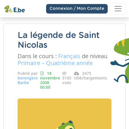
Connexion / Mon Compte
La légende de Saint
Nicolas
Dans le cours :
Français
de niveau
Primaire – Quatrième année
Publié par
18
3475
berengere
novembre
5165
téléchargements
Barbe
2008
vues
00:00