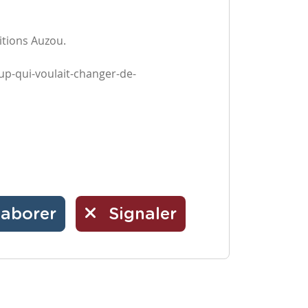
ditions Auzou.
oup-qui-voulait-changer-de-
laborer
Signaler