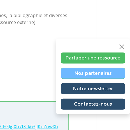
s, la bibliographie et diverses
essource externe)
Partager une ressource
Nos partenaires
Notre newsletter
Contactez-nous
LYfFGIjgXh7fX_k63jJKpZnwXh