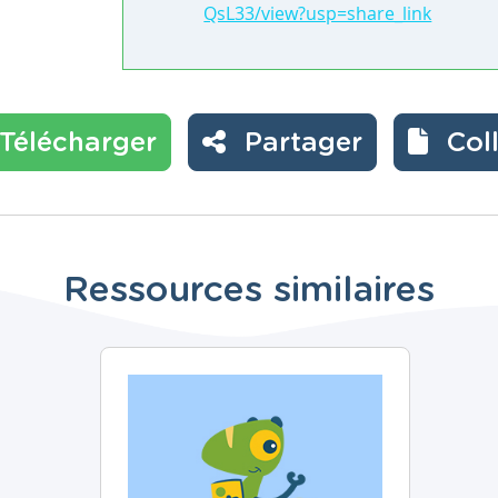
QsL33/view?usp=share_link
Télécharger
Partager
Col
Ressources similaires