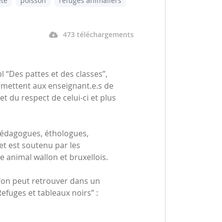
eté
poisson
refuges animaliers
473 téléchargements
bl “Des pattes et des classes”,
mettent aux enseignant.e.s de
et du respect de celui-ci et plus
pédagogues, éthologues,
et est soutenu par les
e animal wallon et bruxellois.
l'on peut retrouver dans un
efuges et tableaux noirs” :