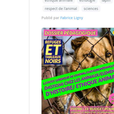
éthique animale
éthologie
lapin
respect de l'animal
sciences
Publié par
Fabrice Ligny