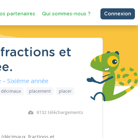
os partenaires
Qui sommes-nous ?
Connexion
ractions et
ée.
e – Sixième année
 décimaux
placement
placer
6132 téléchargements
(décimaux, fractions et