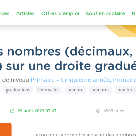
rces
Articles
Offres d'emploi
Soutien scolaire
N
 nombres (décimaux, f
 sur une droite gradu
s
de niveau
Primaire – Cinquième année, Primair
graduations
intervalles
nombre
nombres
nombres
29 août 2023 07:47
4983 vues
Leçon pour apprendre à placer des nombres 