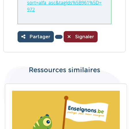
sort=alfa_asc&tagIds%5B961%5D=
972
Partager
Signaler
Ressources similaires