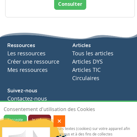
Consulter
Ressources
Articles
Les ressources
Tous les articles
Créer une ressource
Articles DYS
Mes ressources
Articles TIC
Circulaires
Suivez-nous
Contactez-nous
Soutien scolaire
Consentement d'utilisation des Cookies
Notre page Facebook
J'accepte
Je refuse
S'inscrire à notre newsletter
Notre site sauvegarde des traceurs textes (cookies) sur votre appareil afin
de vous garantir de meilleurs contenus et à des fins de collectes