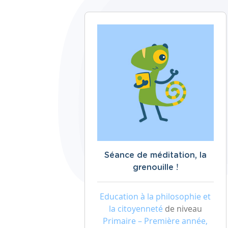
Séance de méditation, la
grenouille !
Education à la philosophie et
la citoyenneté
de niveau
Primaire – Première année,