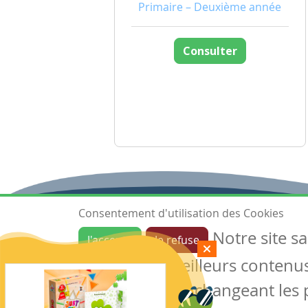
Primaire – Deuxième année
Consulter
Consentement d'utilisation des Cookies
Notre site s
J'accepte
Je refuse
Ressources
garantir de meilleurs contenus 
Les ressources
Créer une ressource
des cookies en changeant les 
Mes ressources