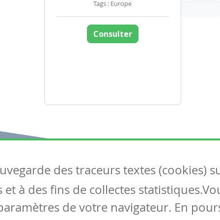
Tags : Europe
Consulter
auvegarde des traceurs textes (cookies) s
Articles
S
et à des fins de collectes statistiques.V
Tous les articles
Co
Articles DYS
paramètres de votre navigateur. En pours
Articles TIC