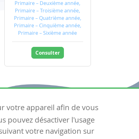
Primaire – Deuxième année,
Primaire – Troisième année,
Primaire – Quatrième année,
Primaire – Cinquième année,
Primaire – Sixième année
Consulter
ur votre appareil afin de vous
uivez-nous
ous pouvez désactiver l'usage
ntactez-nous
Soutien scolaire
uivant votre navigation sur
Notre page Facebook