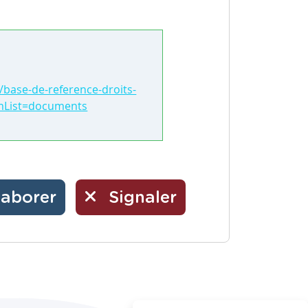
/base-de-reference-droits-
omList=documents
laborer
Signaler