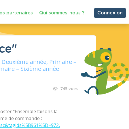
os partenaires
Qui sommes-nous ?
Connexion
ce"
– Deuxième année, Primaire –
imaire – Sixième année
745 vues
ster "Ensemble faisons la
orme de commande :
a_asc&tagIds%5B961%5D=972.