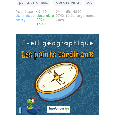
points cardinaux
rose des vents
sud
Publié par
10
4890
dominique
décembre
9742
téléchargements
borcy
2024
vues
16:40