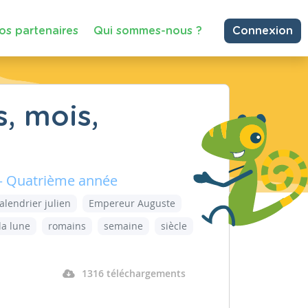
os partenaires
Qui sommes-nous ?
Connexion
, mois,
 – Quatrième année
alendrier julien
Empereur Auguste
la lune
romains
semaine
siècle
1316 téléchargements