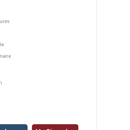
eures
ée
naire
n