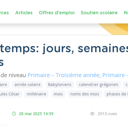
rces
Articles
Offres d'emploi
Soutien scolaire
N
temps: jours, semaines
s
de niveau
Primaire – Troisième année, Primaire
aire
année solaire
Babyloniens
calendrier grégorien
c
Jules César
millénaire
mois
noms des mois
phases de 
28 mai 2025 14:59
2513 vues