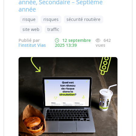
année, Secondaire – Septième
année
risque
risques
sécurité routière
site web
traffic
Publié par
12 septembre
642
l'institut Vias
2025 13:39
vues