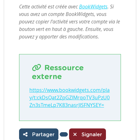
Cette activité est créée avec
BookWidgets
. Si
vous avez un compte BookWidgets, vous
pouvez copier l’activité vers votre compte via le
bouton vert en haut à gauche. Ensuite, vous
pouvez y apporter des modifications.
Ressource
externe
https://www.bookwidgets.com/pla
y/t:ckDsQat2ZpGZlMrqoTV3uPzU0
Zn3sTmeLp7K83nasrJISFNYSEY=
Partager
Signaler