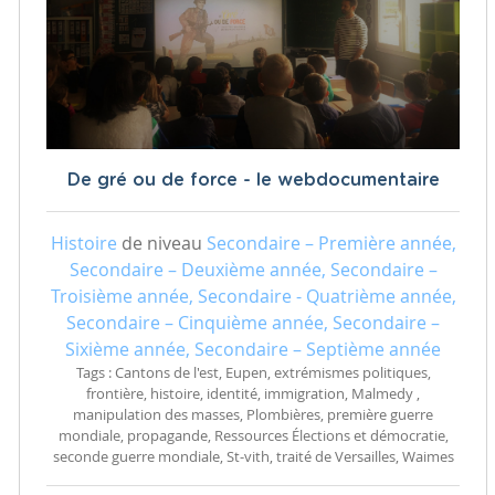
De gré ou de force - le webdocumentaire
Histoire
de niveau
Secondaire – Première année,
Secondaire – Deuxième année, Secondaire –
Troisième année, Secondaire - Quatrième année,
Secondaire – Cinquième année, Secondaire –
Sixième année, Secondaire – Septième année
Tags : Cantons de l'est, Eupen, extrémismes politiques,
frontière, histoire, identité, immigration, Malmedy ,
manipulation des masses, Plombières, première guerre
mondiale, propagande, Ressources Élections et démocratie,
seconde guerre mondiale, St-vith, traité de Versailles, Waimes