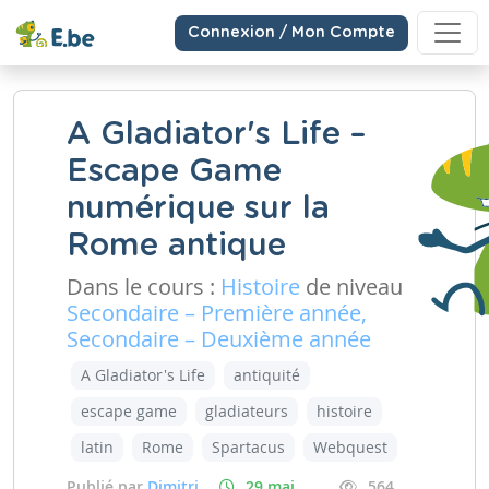
Connexion / Mon Compte
A Gladiator's Life –
Escape Game
numérique sur la
Rome antique
Dans le cours :
Histoire
de niveau
Secondaire – Première année,
Secondaire – Deuxième année
A Gladiator's Life
antiquité
escape game
gladiateurs
histoire
latin
Rome
Spartacus
Webquest
Publié par
Dimitri
29 mai
564