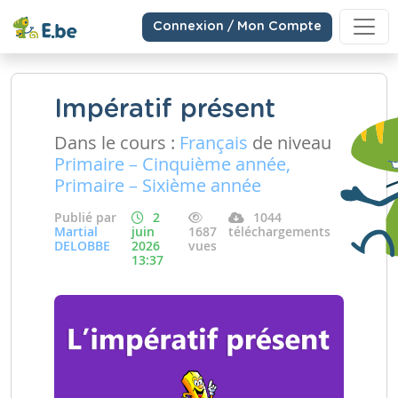
Connexion / Mon Compte
Impératif présent
Dans le cours :
Français
de niveau
Primaire – Cinquième année,
Primaire – Sixième année
Publié par
2
1044
Martial
juin
1687
téléchargements
DELOBBE
2026
vues
13:37