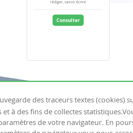
rédiger, savoir écrire
Consulter
auvegarde des traceurs textes (cookies) s
Articles
S
et à des fins de collectes statistiques.V
Tous les articles
Co
Articles DYS
paramètres de votre navigateur. En pours
Articles TIC