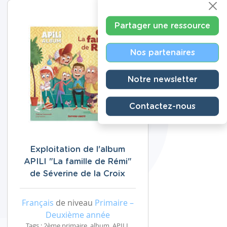
Partager une ressource
Nos partenaires
Notre newsletter
Contactez-nous
Exploitation de l'album
APILI "La famille de Rémi"
de Séverine de la Croix
Français
de niveau
Primaire –
Deuxième année
Tags : 2ème primaire, album, APILI,