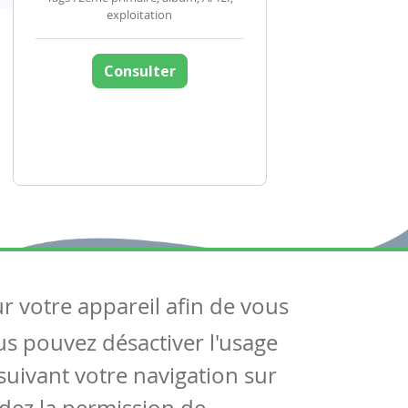
exploitation
Consulter
ur votre appareil afin de vous
uivez-nous
ous pouvez désactiver l'usage
ntactez-nous
Soutien scolaire
uivant votre navigation sur
Notre page Facebook