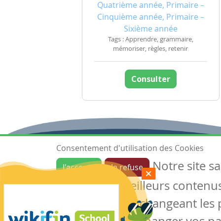
Quatrième année, Primaire –
Cinquième année, Primaire –
Sixième année
Tags : Apprendre, grammaire,
mémoriser, règles, retenir
Consulter
Consentement d'utilisation des Cookies
Notre site s
J'accepte
Je refuse
Ressources
garantir de meilleurs contenus 
Les ressources
Créer une ressource
des cookies en changeant les 
Mes ressources