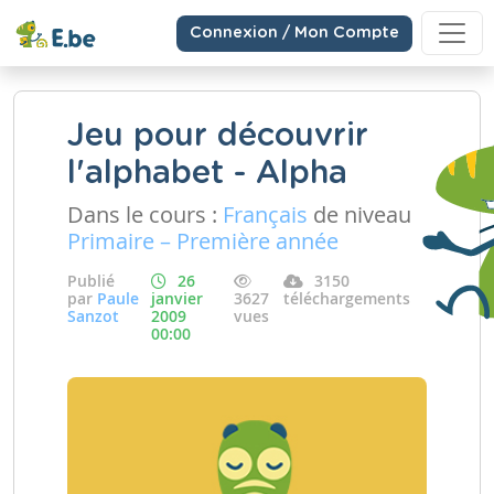
Connexion / Mon Compte
Jeu pour découvrir
l'alphabet - Alpha
Dans le cours :
Français
de niveau
Primaire – Première année
Publié
26
3150
par
Paule
janvier
3627
téléchargements
Sanzot
2009
vues
00:00