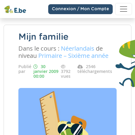
Connexion / Mon Compte
Mijn familie
Dans le cours :
Néerlandais
de
niveau
Primaire – Sixième année
Publié
30
2546
par
janvier 2009
3792
téléchargements
00:00
vues