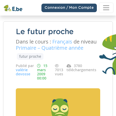
Connexion / Mon Compte
Le futur proche
Dans le cours :
Français
de niveau
Primaire – Quatrième année
futur proche
Publié par
15
3780
valérie
mars
7013
téléchargements
devosse
2009
vues
00:00